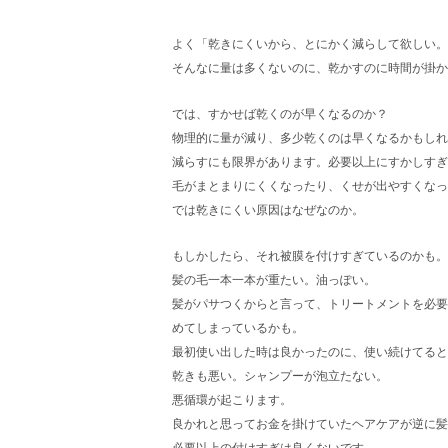
よく「乾きにくいから、とにかく減らして欲しい
そんなに量は多くないのに、乾かすのに時間が掛か
では、すかせば乾くのが早くなるのか？
物理的に量が減り、多少乾くのは早くなるかもし
減らすにも限界があります。必要以上にすかしすぎ
毛がまとまりにくくなったり、くせが出やすくなった
では乾きにくい原因はなぜなのか。
もしかしたら、それ被膜を付けすぎているのかも。
髪の毛一本一本が重たい。油っぽい。
髪がパサつくからと言って、トリートメントを必要
めてしまっているかも。
最初使い出した時は良かったのに、使い続けてると
乾きも悪い。シャンプーが泡立たない。
悪循環が起こります。
良かれと思ってお金を掛けていたヘアケアが逆に髪
必要以上の付けすぎは良くないです。