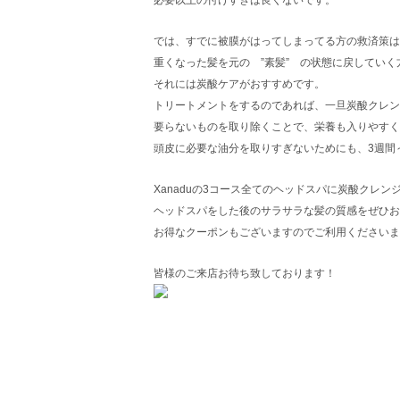
では、すでに被膜がはってしまってる方の救済策は
重くなった髪を元の ”素髪” の状態に戻していく
それには炭酸ケアがおすすめです。
トリートメントをするのであれば、一旦炭酸クレン
要らないものを取り除くことで、栄養も入りやすく
頭皮に必要な油分を取りすぎないためにも、3週間
Xanaduの3コース全てのヘッドスパに炭酸クレ
ヘッドスパをした後のサラサラな髪の質感をぜひお
お得なクーポンもございますのでご利用くださいま
皆様のご来店お待ち致しております！