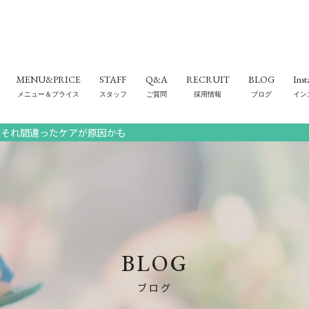
MENU&PRICE
STAFF
Q&A
RECRUIT
BLOG
Ins
メニュー＆プライス
スタッフ
ご質問
採用情報
ブログ
イン
！それ間違ったケアが原因かも
BLOG
ブログ